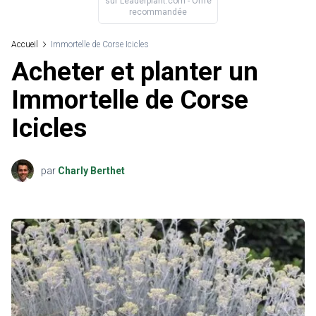
sur
Leaderplant.com
- Offre
recommandée
Accueil
Immortelle de Corse Icicles
Acheter et planter un
Immortelle de Corse
Icicles
par
Charly Berthet