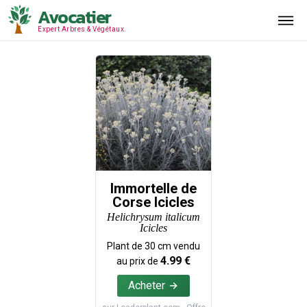
Avocatier
Expert Arbres & Végétaux.
Immortelle de
Corse Icicles
Helichrysum italicum
Icicles
Plant de
30
cm vendu
4.99
€
au prix de
Acheter