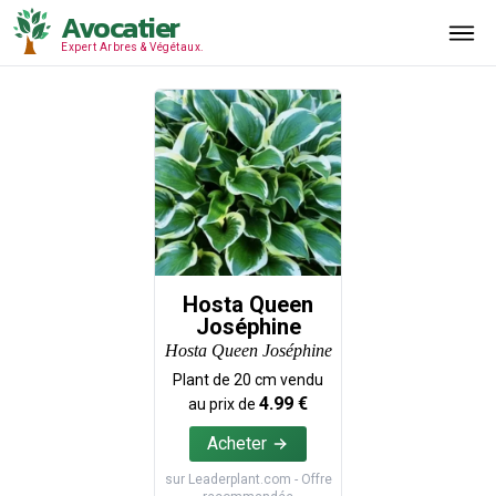
Avocatier
Expert Arbres & Végétaux.
Hosta Queen
Joséphine
Hosta Queen Joséphine
Plant de
20
cm vendu
4.99
€
au prix de
Acheter
sur
Leaderplant.com
- Offre