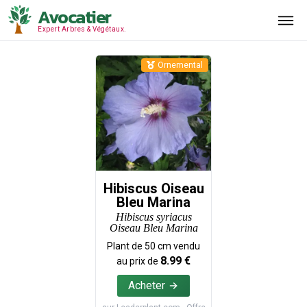
Avocatier
Expert Arbres & Végétaux.
Ornemental
Hibiscus Oiseau
Bleu Marina
Hibiscus syriacus
Oiseau Bleu Marina
Plant de
50
cm vendu
8.99
€
au prix de
Acheter