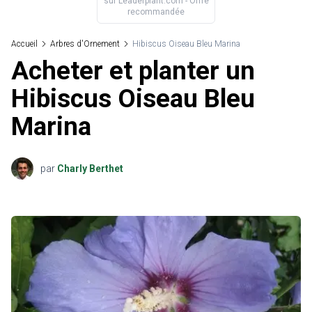
sur
Leaderplant.com
- Offre
recommandée
Accueil
Arbres d'Ornement
Hibiscus Oiseau Bleu Marina
Acheter et planter un
Hibiscus Oiseau Bleu
Marina
par
Charly Berthet