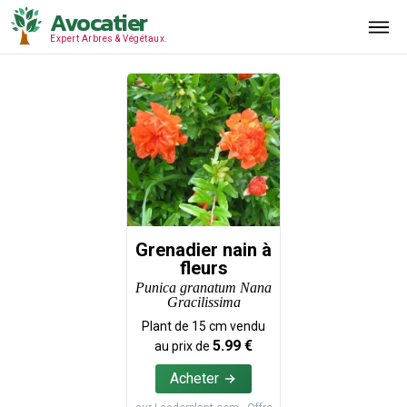
Avocatier
Expert Arbres & Végétaux.
Grenadier nain à
fleurs
Punica granatum Nana
Gracilissima
Plant de
15
cm vendu
5.99
€
au prix de
Acheter