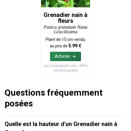
Grenadier nain à
fleurs
Punica granatum Nana
Gracilissima
Plant de
15
cm vendu
5.99
€
au prix de
Acheter
sur
Leaderplant.com
- Offre
recommandée
Questions fréquemment
posées
Quelle est la hauteur d'un Grenadier nain à