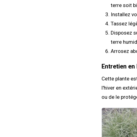
terre soit b
Installez v
Tassez légè
Disposez su
terre humid
Arrosez a
Entretien en 
Cette plante es
l'hiver en extér
ou de le protég