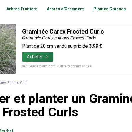
Arbres Fruitiers
Arbres d'Ornement
Plantes Grasses
Graminée Carex Frosted Curls
Graminée Carex comans Frosted Curls
Plant de
20
cm vendu au prix de
3.99
€
Acheter
sur
Leaderplant.com
- Offre recommandée
arex Frosted Curls
er et planter un Gramin
 Frosted Curls
Berthet