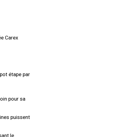
ée Carex
pot étape par
oin pour sa
ines puissent
sant le