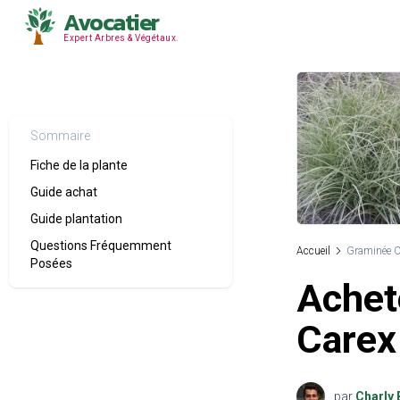
Avocatier
Expert Arbres & Végétaux.
Sommaire
Fiche de la plante
Guide achat
Guide plantation
Questions Fréquemment
Accueil
Graminée C
Posées
Achet
Carex
par
Charly 