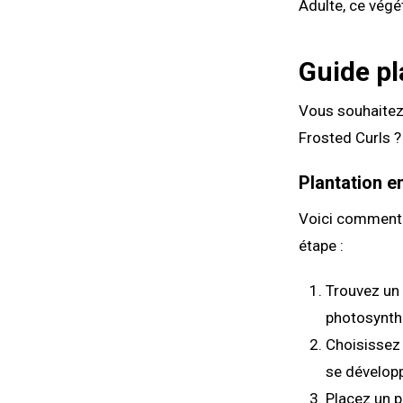
Adulte, ce végé
Guide pl
Vous souhaitez 
Frosted Curls ?
Plantation e
Voici comment 
étape :
Trouvez un 
photosynth
Choisissez 
se développ
Placez un p