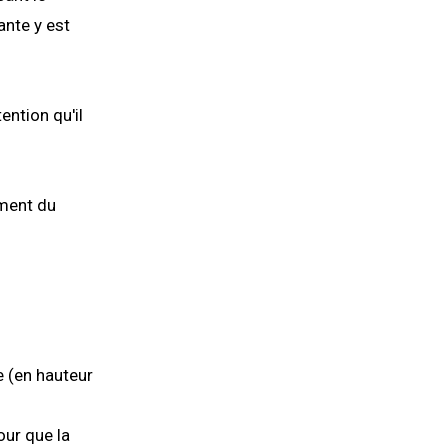
ante y est
ntion qu'il
ement du
e (en hauteur
our que la