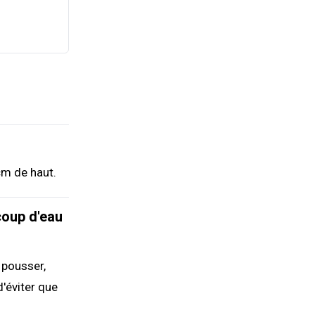
cm de haut.
coup d'eau
 pousser,
d'éviter que