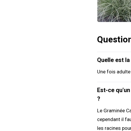
Questio
Quelle est l
Une fois adult
Est-ce qu'un
?
Le Graminée Car
cependant il fau
les racines pou