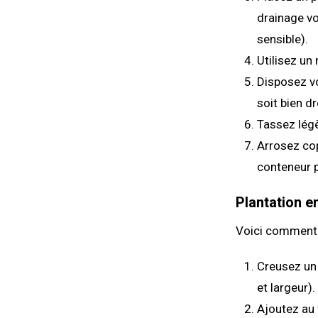
drainage vo
sensible).
Utilisez un
Disposez vo
soit bien dr
Tassez légè
Arrosez co
conteneur p
Plantation en
Voici comment p
Creusez un 
et largeur).
Ajoutez au 