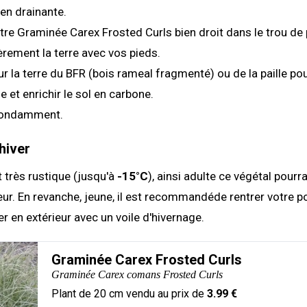
ien drainante.
otre Graminée Carex Frosted Curls bien droit dans le trou de 
rement la terre avec vos pieds.
r la terre du BFR (bois rameal fragmenté) ou de la paille pou
e et enrichir le sol en carbone.
bondamment.
hiver
t très rustique (jusqu'à
-15°C
), ainsi adulte ce végétal pourra
ieur. En revanche, jeune, il est recommandéde rentrer votre pot
er en extérieur avec un voile d'hivernage.
Graminée Carex Frosted Curls
Graminée Carex comans Frosted Curls
Plant de
20
cm vendu au prix de
3.99
€