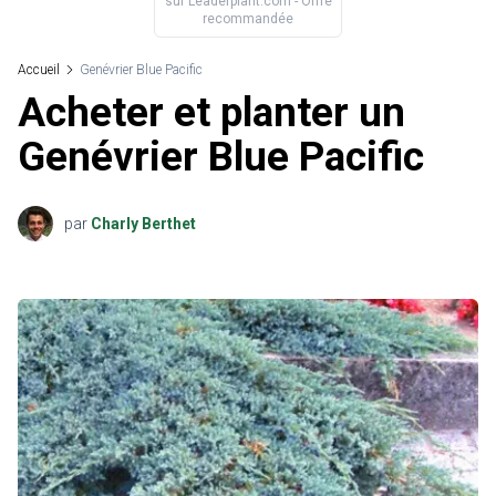
sur
Leaderplant.com
- Offre
recommandée
Accueil
Genévrier Blue Pacific
Acheter et planter un
Genévrier Blue Pacific
par
Charly Berthet