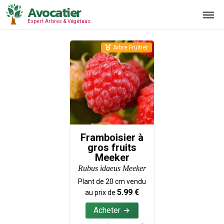
Avocatier
Expert Arbres & Végétaux.
Arbre Fruitier
Framboisier à
gros fruits
Meeker
Rubus idaeus Meeker
Plant de
20
cm vendu
5.99
€
au prix de
Acheter