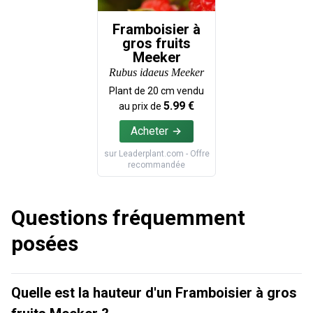
Framboisier à
gros fruits
Meeker
Rubus idaeus Meeker
Plant de
20
cm vendu
5.99
€
au prix de
Acheter
sur
Leaderplant.com
- Offre
recommandée
Questions fréquemment
posées
Quelle est la hauteur d'un Framboisier à gros