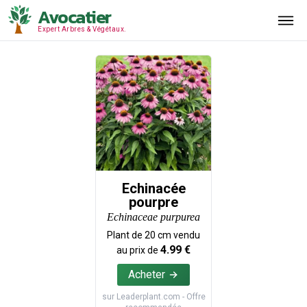
Avocatier
Expert Arbres & Végétaux.
Echinacée
pourpre
Echinaceae purpurea
Plant de
20
cm vendu
4.99
€
au prix de
Acheter
sur
Leaderplant.com
- Offre