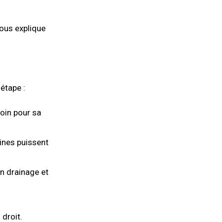
vous explique
étape :
oin pour sa
ines puissent
n drainage et
 droit.