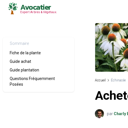
Avocatier
Expert Arbres & Végétaux.
Sommaire
Fiche de la plante
Guide achat
Guide plantation
Questions Fréquemment
Accueil
Échinacée
Posées
Achet
par
Charly 