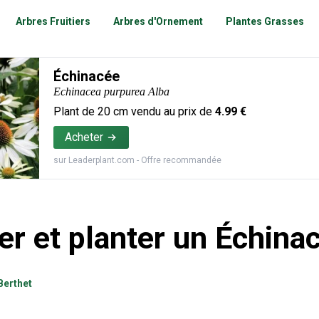
Arbres Fruitiers
Arbres d'Ornement
Plantes Grasses
Échinacée
Echinacea purpurea Alba
Plant de
20
cm vendu au prix de
4.99
€
Acheter
sur
Leaderplant.com
- Offre recommandée
er et planter un Échina
Berthet