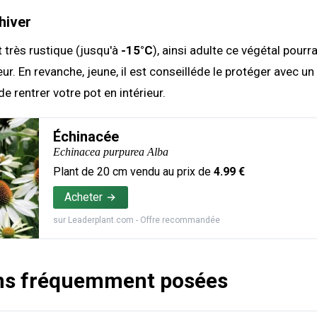
hiver
t très rustique (jusqu'à
-15°C
), ainsi adulte ce végétal pourra
ieur. En revanche, jeune, il est conseilléde le protéger avec un
e rentrer votre pot en intérieur.
Échinacée
Echinacea purpurea Alba
Plant de
20
cm vendu au prix de
4.99
€
Acheter
sur
Leaderplant.com
- Offre recommandée
ns fréquemment posées