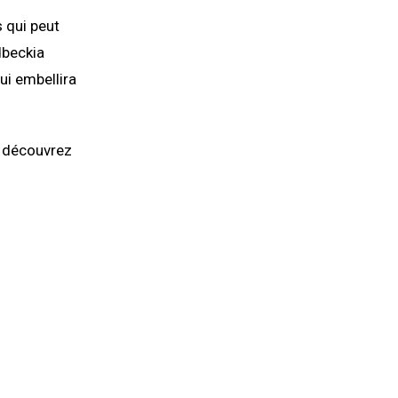
s qui peut
dbeckia
ui embellira
t découvrez