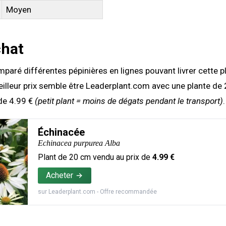
Moyen
chat
aré différentes pépinières en lignes pouvant livrer cette pl
illeur prix semble être Leaderplant.com avec une plante de
de 4.99 €
(petit plant = moins de dégats pendant le transport)
.
Échinacée
Echinacea purpurea Alba
Plant de
20
cm vendu au prix de
4.99
€
Acheter
sur
Leaderplant.com
- Offre recommandée