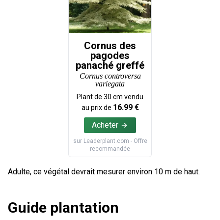
Cornus des
pagodes
panaché greffé
Cornus controversa
variegata
Plant de
30
cm vendu
16.99
€
au prix de
Acheter
sur
Leaderplant.com
- Offre
recommandée
Adulte, ce végétal devrait mesurer environ 10 m de haut.
Guide plantation