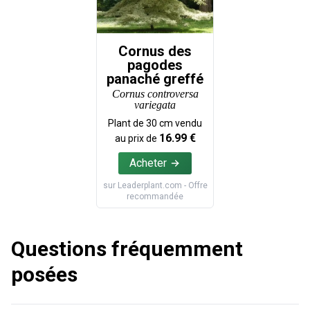
Cornus des
pagodes
panaché greffé
Cornus controversa
variegata
Plant de
30
cm vendu
16.99
€
au prix de
Acheter
sur
Leaderplant.com
- Offre
recommandée
Questions fréquemment
posées