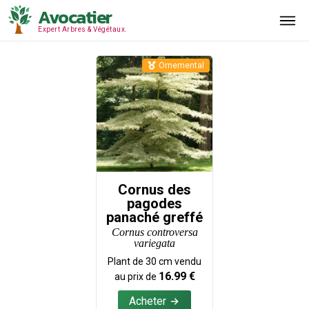
Avocatier
Expert Arbres & Végétaux.
Ornemental
Cornus des
pagodes
panaché greffé
Cornus controversa
variegata
Plant de
30
cm vendu
16.99
€
au prix de
Acheter