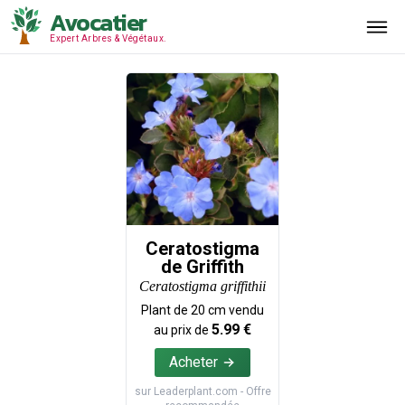
Avocatier
Expert Arbres & Végétaux.
Ceratostigma
de Griffith
Ceratostigma griffithii
Plant de
20
cm vendu
5.99
€
au prix de
Acheter
sur
Leaderplant.com
- Offre