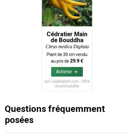
Cédratier Main
de Bouddha
Citrus medica Digitata
Plant de
30
cm vendu
29.9
€
au prix de
Acheter
sur
Leaderplant.com
- Offre
recommandée
Questions fréquemment
posées