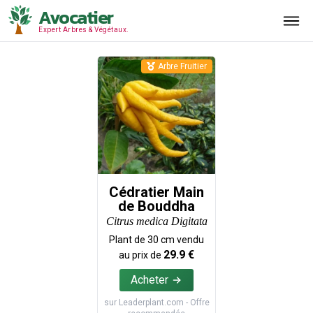
Avocatier
Expert Arbres & Végétaux.
Arbre Fruitier
Cédratier Main
de Bouddha
Citrus medica Digitata
Plant de
30
cm vendu
29.9
€
au prix de
Acheter
sur
Leaderplant.com
- Offre