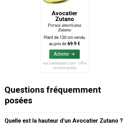
Avocatier
Zutano
Persea americana
Zutano
Plant de
120
cm vendu
69.9
€
au prix de
Acheter
sur
Leaderplant.com
- Offre
recommandée
Questions fréquemment
posées
Quelle est la hauteur d'un Avocatier Zutano ?