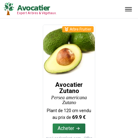
Avocatier
Expert Arbres & Végétaux.
Arbre Fruitier
Avocatier
Zutano
Persea americana
Zutano
Plant de
120
cm vendu
69.9
€
au prix de
Acheter