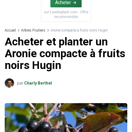
Acheter
sur
Leaderplant.com
- Offre
recommandée
Accueil
Arbres Fruitiers
Aronie compacte à fruits noirs Hugin
Acheter et planter un
Aronie compacte à fruits
noirs Hugin
par
Charly Berthet