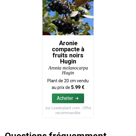
Aronie
compacte à
fruits noirs
Hugin
Aronia melanocarpa
Hugin
Plant de
20
cm vendu
5.99
€
au prix de
Acheter
sur
Leaderplant.com
- Offre
recommandée
Questions fréquemment