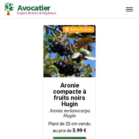
Avocatier
Expert Arbres & Végétaux.
Arbre Fruitier
Aronie
compacte à
fruits noirs
Hugin
Aronia melanocarpa
Hugin
Plant de
20
cm vendu
5.99
€
au prix de