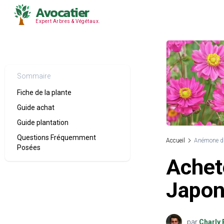
Avocatier
Expert Arbres & Végétaux.
Sommaire
Fiche de la plante
Guide achat
Guide plantation
Questions Fréquemment
Accueil
Anémone d
Posées
Achet
Japon
par
Charly 