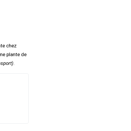
nte chez
une plante de
nsport)
.