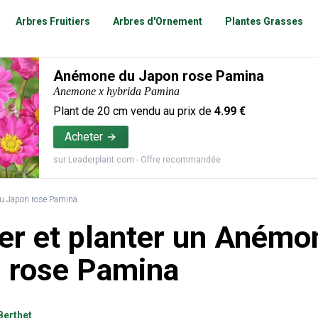
Arbres Fruitiers
Arbres d'Ornement
Plantes Grasses
Anémone du Japon rose Pamina
Anemone x hybrida Pamina
Plant de
20
cm vendu au prix de
4.99
€
Acheter
sur
Leaderplant.com
- Offre recommandée
u Japon rose Pamina
er et planter un Anémo
 rose Pamina
Berthet