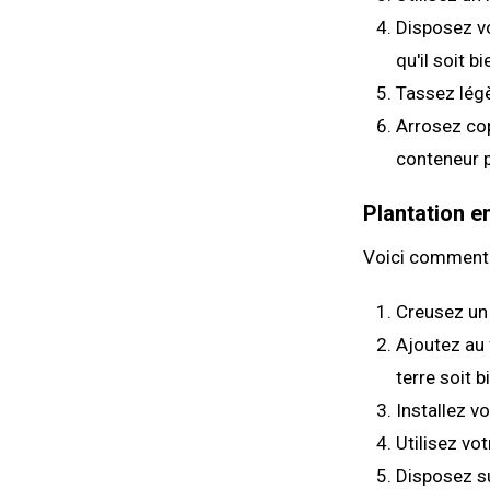
Disposez v
qu'il soit bi
Tassez légè
Arrosez co
conteneur p
Plantation en
Voici comment p
Creusez un 
Ajoutez au 
terre soit b
Installez v
Utilisez vo
Disposez su