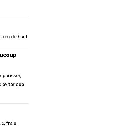
0 cm de haut.
aucoup
r pousser,
d'éviter que
, frais.