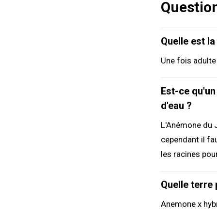
Questio
Quelle est l
Une fois adult
Est-ce qu'u
d'eau ?
L'Anémone du J
cependant il fau
les racines pou
Quelle terre
Anemone x hybri