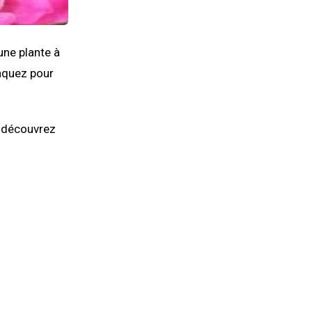
 une plante à
aquez pour
t découvrez