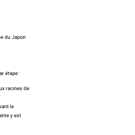
ne du Japon
r étape :
ux racines de
sant le
ante y est