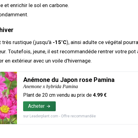
e et enrichir le sol en carbone.
bondamment.
hiver
t très rustique (jusqu'à
-15°C
), ainsi adulte ce végétal pourra
ieur. Toutefois, jeune, il est recommandéde rentrer votre pot à
er en extérieur avec un voile d'hivernage.
Anémone du Japon rose Pamina
Anemone x hybrida Pamina
Plant de
20
cm vendu au prix de
4.99
€
Acheter
sur
Leaderplant.com
- Offre recommandée