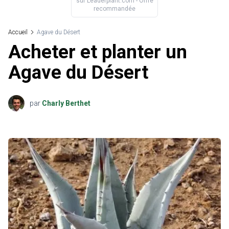
sur
Leaderplant.com
- Offre
recommandée
Accueil
Agave du Désert
Acheter et planter un
Agave du Désert
par
Charly Berthet